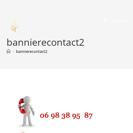
Skip
to
content
MENU
bannierecontact2
>
bannierecontact2