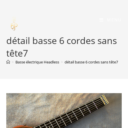
Skip
to
content
MENU
détail basse 6 cordes sans
tête7
>
Basse électrique Headless
>
détail basse 6 cordes sans tête7