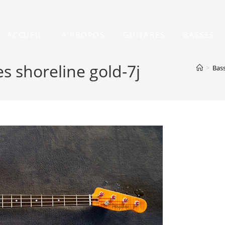
ACCUEIL
A PROPOS
GUITARES
BASSES
s shoreline gold-7j
>
Bass