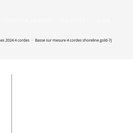
THÉRAPIE SONORE
CONTACT
BLOG
es 2024 4 cordes
>
Basse sur mesure 4 cordes shoreline gold-7j