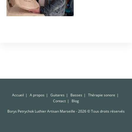
Accueil
A propos
Guitares
Basses
Thérapie sonore
Contact
Blog
Borys Petrychok Luthier Artisan Marseille - 2026 © Tous droits réservés