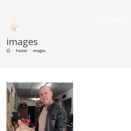
Skip
to
content
MENU
images
>
Footer
>
images