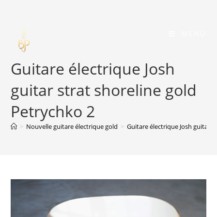
Skip
to
content
MENU
Guitare électrique Josh
guitar strat shoreline gold
Petrychko 2
>
Nouvelle guitare électrique gold
>
Guitare électrique Josh guitar s