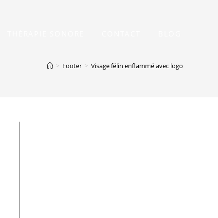
THÉRAPIE SONORE
CONTACT
BLOG
>
Footer
>
Visage félin enflammé avec logo