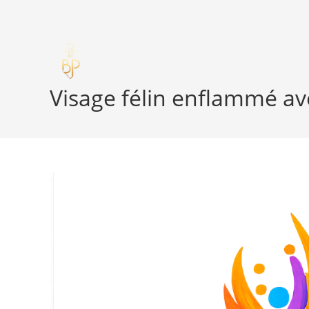
Skip
to
content
Visage félin enflammé av