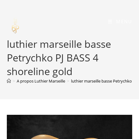
Skip
to
content
MENU
luthier marseille basse
Petrychko PJ BASS 4
shoreline gold
>
A propos Luthier Marseille
>
luthier marseille basse Petrychko PJ 