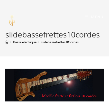
Skip
to
content
MENU
slidebassefrettes10cordes
>
Basse électrique
>
slidebassefrettes10cordes