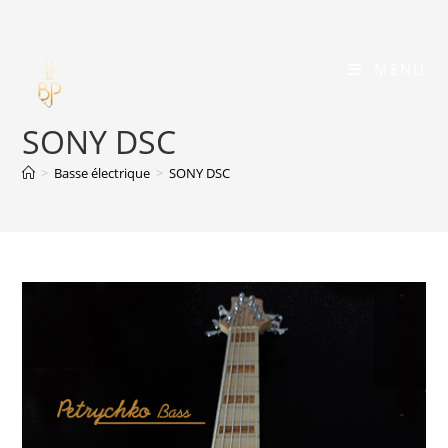
Skip
to
content
MENU
SONY DSC
>
Basse électrique
>
SONY DSC