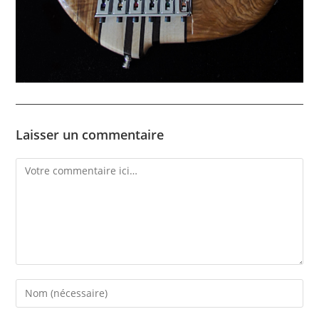
Laisser un commentaire
Comment
Enter
your