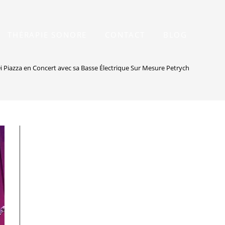
THÉRAPIE SONORE
CONTACT
BLOG
 Piazza en Concert avec sa Basse Électrique Sur Mesure Petrychko
>
basse 