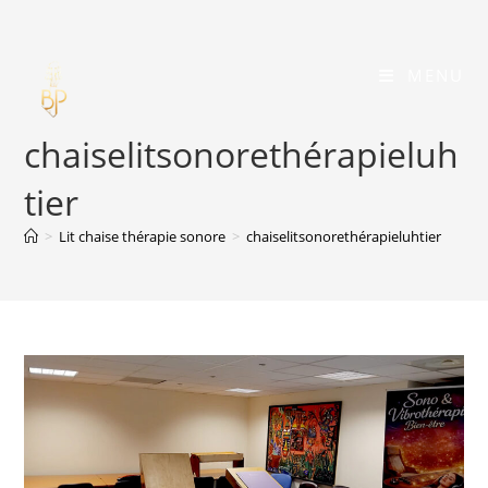
Skip
to
content
MENU
chaiselitsonorethérapieluh
tier
>
Lit chaise thérapie sonore
>
chaiselitsonorethérapieluhtier